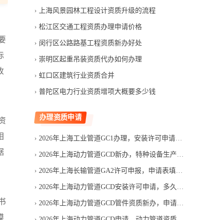
上海风景园林工程设计资质升级的流程
松江区交通工程资质办理申请价格
要
闵行区公路路基工程资质新办好处
标
崇明区起重吊装资质代办如何办理
收
虹口区建筑行业资质合并
普陀区电力行业资质增项大概要多少钱
办理资质申请
资
相
2026年上海工业管道GC1办理，安装许可申请条件有哪些
据
2026年上海动力管道GCD新办，特种设备生产单位许可怎么申请
2026年上海长输管道GA2许可申报，申请表填写容易错在哪
2026年上海动力管道GCD安装许可申请，多久能办下来
书
2026年上海动力管道GCD管件资质新办，申请费用包含哪些项目
模
2026年上海动力管道GCD申请，动力管道资质能否赶上投标