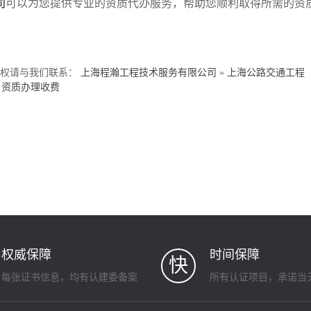
司
可以为您提供专业的资质代办服务，帮助您顺利取得所需的资
侵权请与我们联系：
上海程瀚工程技术服务有限公司
»
上海公路交通工程
资质办理收费
权威保障
时间保障
快
每张证书信息，均有认建委备案
所有认证项目，承诺当