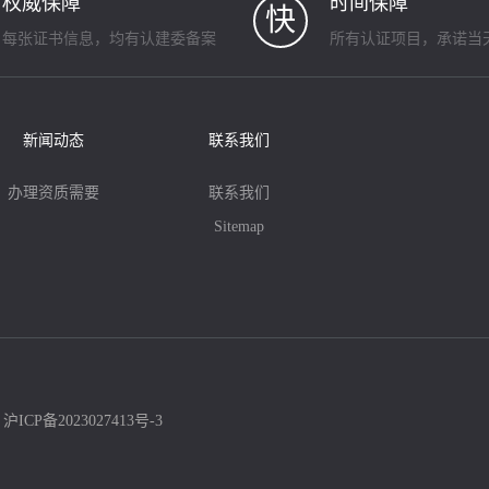
权威保障
时间保障
快
每张证书信息，均有认建委备案
所有认证项目，承诺当
新闻动态
联系我们
办理资质需要
联系我们
Sitemap
：
沪ICP备2023027413号-3