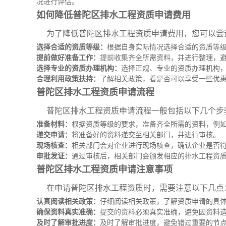
况进行评估。
如何降低普陀区排水工程资质申请费用
为了降低普陀区排水工程资质申请费用，您可以尝
选择合适的资质等级：
根据自身实际情况选择合适的资质等
提前做好准备工作：
提前收集齐全所需资料，并进行整理，
选择专业的资质办理机构：
选择正规、专业的资质办理机构
合理利用政策扶持：
了解相关政策，看是否可以享受一些优
普陀区排水工程资质申请流程
普陀区排水工程资质申请流程一般包括以下几个步
准备材料：
根据资质等级的要求，准备齐全所需的资料，例
递交申请：
将准备好的资料递交至相关部门，并进行审核。
现场核查：
相关部门会对企业进行现场核查，确认企业是否
审批发证：
通过审核后，相关部门会颁发相应的排水工程资
普陀区排水工程资质申请注意事项
在申请普陀区排水工程资质时，需要注意以下几点
认真阅读相关政策：
仔细阅读相关政策，了解资质申请的具
确保资料真实准确：
提交的资料必须真实准确，避免因资料
及时了解审批进度：
及时了解审批进度，避免错过重要的节