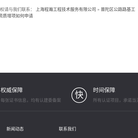
侵权请与我们联系：
上海程瀚工程技术服务有限公司
»
普陀区公路路基工
资质增项如何申请
权威保障
时间保障
快
每张证书信息，均有认建委备案
所有认证项目，承诺当
新闻动态
联系我们