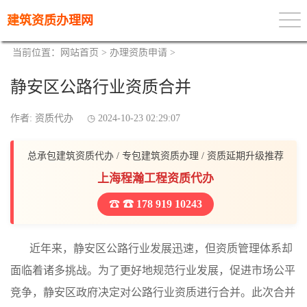
建筑资质办理网
当前位置：
网站首页
>
办理资质申请
>
静安区公路行业资质合并
作者: 资质代办
2024-10-23 02:29:07
总承包建筑资质代办 / 专包建筑资质办理 / 资质延期升级推荐
上海程瀚工程资质代办
☎ 178 919 10243
近年来，静安区公路行业发展迅速，但资质管理体系却
面临着诸多挑战。为了更好地规范行业发展，促进市场公平
竞争，静安区政府决定对公路行业资质进行合并。此次合并