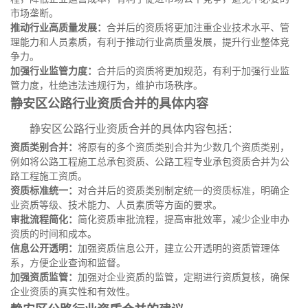
市场垄断。
推动行业高质量发展：
合并后的资质将更加注重企业技术水平、管
理能力和人员素质，有利于推动行业高质量发展，提升行业整体竞
争力。
加强行业监管力度：
合并后的资质将更加规范，有利于加强行业监
管力度，杜绝违法违规行为，维护市场秩序。
静安区公路行业资质合并的具体内容
静安区公路行业资质合并的具体内容包括：
资质类别合并：
将原有的多个资质类别合并为少数几个资质类别，
例如将公路工程施工总承包资质、公路工程专业承包资质合并为公
路工程施工资质。
资质标准统一：
对合并后的资质类别制定统一的资质标准，明确企
业资质等级、技术能力、人员素质等方面的要求。
审批流程简化：
简化资质审批流程，提高审批效率，减少企业申办
资质的时间和成本。
信息公开透明：
加强资质信息公开，建立公开透明的资质管理体
系，方便企业查询和监督。
加强资质监管：
加强对企业资质的监管，定期进行资质复核，确保
企业资质的真实性和有效性。