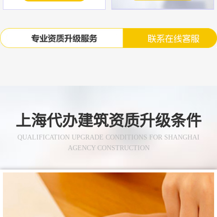
上海代办建筑资质升级条件
QUALIFICATION UPGRADE CONDITIONS FOR SHANGHAI
AGENCY CONSTRUCTION