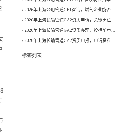
这
2026年上海公用管道GB1咨询，燃气企业能否直接申请
2026年上海长输管道GA2资质申请，关键岗位人员必须齐全吗
2026年上海长输管道GA2资质办理，投标前申请是否来得及
同
2026年上海长输管道GA2资质申报，申请资料怎样减少退回
高
标签列表
，
增
标
形
业