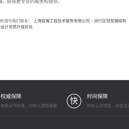
司
，获得更专业的服务和指导。
侵权请与我们联系：
上海程瀚工程技术服务有限公司
»
闵行区轻型钢结构
程设计资质升级好处
权威保障
时间保障
快
每张证书信息，均有认建委备案
所有认证项目，承诺当