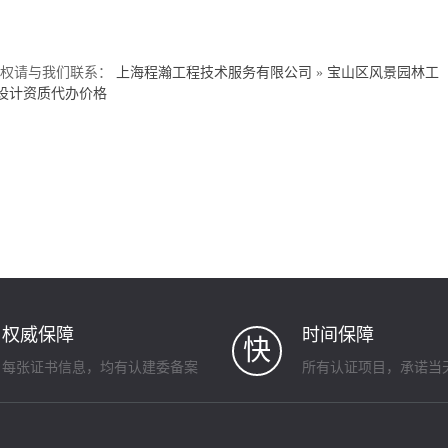
侵权请与我们联系：
上海程瀚工程技术服务有限公司
»
宝山区风景园林工
设计资质代办价格
权威保障
时间保障
快
每张证书信息，均有认建委备案
所有认证项目，承诺当