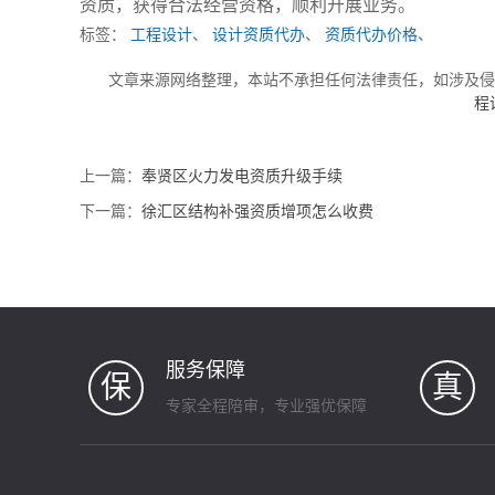
资质，获得合法经营资格，顺利开展业务。
标签：
工程设计
、
设计资质代办
、
资质代办价格
、
文章来源网络整理，本站不承担任何法律责任，如涉及
程
上一篇：
奉贤区火力发电资质升级手续
下一篇：
徐汇区结构补强资质增项怎么收费
服务保障
保
真
专家全程陪审，专业强优保障