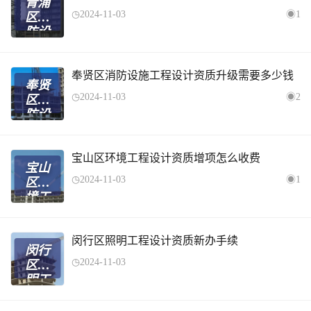
青浦
质新
2024-11-03
1
区消
办
防设
施工
程设
计资
奉贤区消防设施工程设计资质升级需要多少钱
奉贤
质增
2024-11-03
2
区消
项要
防设
求
施工
程设
计资
宝山区环境工程设计资质增项怎么收费
宝山
质升
2024-11-03
1
区环
级需
境工
要多
程设
少钱
计资
质增
闵行区照明工程设计资质新办手续
闵行
项怎
2024-11-03
区照
么收
明工
费
程设
计资