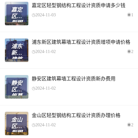
质新
嘉定区轻型钢结构工程设计资质申请多少钱
嘉定
办手
2024-11-03
1
区轻
续
型钢
结构
工程
设计
浦东新区建筑幕墙工程设计资质增项申请价格
浦东
资质
2024-11-02
2
新区
申请
建筑
多少
幕墙
钱
工程
设计
静安区建筑幕墙工程设计资质新办费用
静安
资质
2024-11-02
区建
增项
筑幕
申请
墙工
价格
程设
计资
金山区轻型钢结构工程设计资质办理价格
金山
质新
2024-11-02
2
区轻
办费
型钢
用