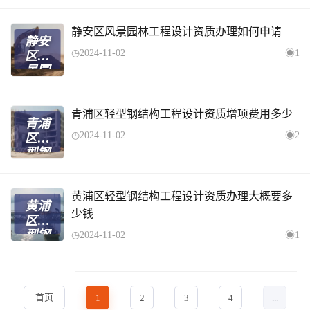
结构
工程
设计
静安区风景园林工程设计资质办理如何申请
静安
资质
2024-11-02
1
区风
办理
景园
价格
林工
程设
计资
青浦区轻型钢结构工程设计资质增项费用多少
青浦
质办
2024-11-02
2
区轻
理如
型钢
何申
结构
请
工程
设计
黄浦区轻型钢结构工程设计资质办理大概要多
黄浦
资质
少钱
区轻
增项
型钢
2024-11-02
1
费用
结构
多少
工程
设计
资质
首页
1
2
3
4
...
办理