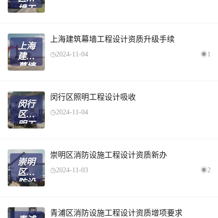
办大
境工
概要
程设
多少
计资
钱
质新
上海建筑幕墙工程设计资质升级手续
上海
办好
2024-11-04
1
建筑
处
幕墙
工程
设计
资质
闵行区照明工程设计吸收
闵行
升级
2024-11-04
区照
手续
明工
程设
计吸
收
崇明区消防设施工程设计资质新办
崇明
2024-11-03
2
区消
防设
施工
程设
计资
青浦区消防设施工程设计资质增项要求