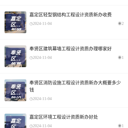
墙工
多少
程设
钱
计资
嘉定区轻型钢结构工程设计资质新办收费
嘉定
质升
2024-11-04
2
区轻
级下
型钢
来多
结构
少费
工程
用
设计
奉贤区建筑幕墙工程设计资质办理哪家好
奉贤
资质
2024-11-04
1
区建
新办
筑幕
收费
墙工
程设
计资
奉贤区消防设施工程设计资质新办大概要多少
奉贤
质办
钱
区消
理哪
防设
2024-11-04
家好
施工
程设
计资
嘉定区环境工程设计资质新办好处
嘉定
质新
2024-11-04
1
区环