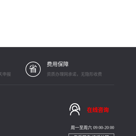
费用保障
省
天申报
资质办理网承诺，无隐形收费

在线咨询
周一至周六 09:00-20:00