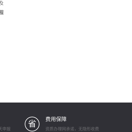
及
程
费用保障
省
天申报
资质办理网承诺，无隐形收费