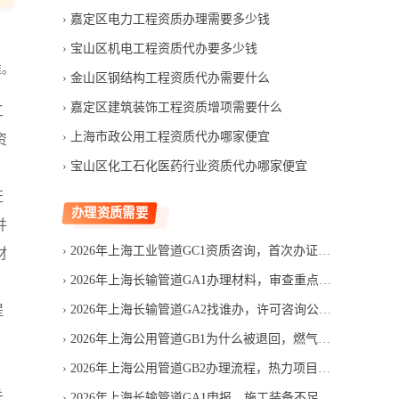
嘉定区电力工程资质办理需要多少钱
宝山区机电工程资质代办要多少钱
准。
金山区钢结构工程资质代办需要什么
嘉定区建筑装饰工程资质增项需要什么
工
上海市政公用工程资质代办哪家便宜
资
宝山区化工石化医药行业资质代办哪家便宜
证
办理资质需要
并
2026年上海工业管道GC1资质咨询，首次办证需要哪些条件
材
2026年上海长输管道GA1办理材料，审查重点有哪些
提
2026年上海长输管道GA2找谁办，许可咨询公司怎么筛选
，
2026年上海公用管道GB1为什么被退回，燃气许可材料审核易错项
2026年上海公用管道GB2办理流程，热力项目申领顺序是什么
关
2026年上海长输管道GA1申报，施工装备不足怎么判断