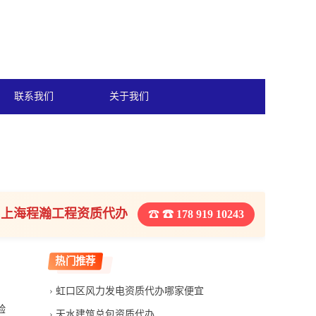
联系我们
关于我们
上海程瀚工程资质代办
☎ 178 919 10243
热门推荐
虹口区风力发电资质代办哪家便宜
验
天水建筑总包资质代办