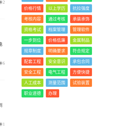
2
价格行情
以上学历
抗拉强度
考核内容
通过考核
承装承饰
资格考试
档案管理
管理软件
一步到位
价格低廉
金属制品
电
规章制度
明确要求
符合规定
配套工程
安全意识
承包合同
6
安全工程
电气工程
方便快捷
人工成本
测量范围
试验装置
职业道德
办理
到
1