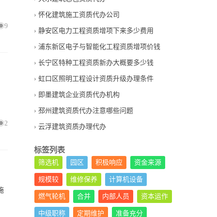
怀化建筑施工资质代办公司
9
静安区电力工程资质增项下来多少费用
浦东新区电子与智能化工程资质增项价钱
长宁区特种工程资质新办大概要多少钱
虹口区照明工程设计资质升级办理条件
，
即墨建筑企业资质代办机构
邳州建筑资质代办注意哪些问题
2
云浮建筑资质办理代办
标签列表
筛选机
园区
积极响应
资金来源
规模较
维修保养
计算机设备
施
燃气轮机
合并
内部人员
资本运作
中级职称
定期维护
准备充分