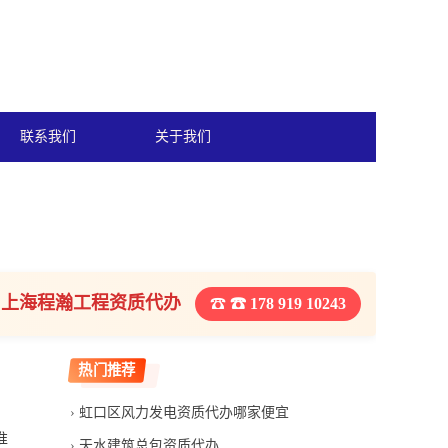
联系我们
关于我们
上海程瀚工程资质代办
☎ 178 919 10243
热门推荐
虹口区风力发电资质代办哪家便宜
准
天水建筑总包资质代办