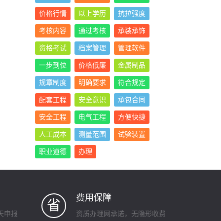
价格行情
以上学历
抗拉强度
考核内容
通过考核
承装承饰
资格考试
档案管理
管理软件
一步到位
价格低廉
金属制品
规章制度
明确要求
符合规定
配套工程
安全意识
承包合同
安全工程
电气工程
方便快捷
人工成本
测量范围
试验装置
职业道德
办理
费用保障
省
天申报
资质办理网承诺，无隐形收费