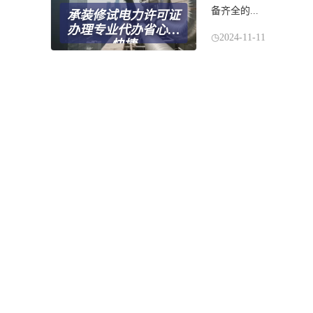
备齐全的...
承装修试电力许可证
办理专业代办省心又
2024-11-11
快捷