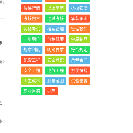
1
价格行情
以上学历
抗拉强度
考核内容
通过考核
承装承饰
资格考试
档案管理
管理软件
一步到位
价格低廉
金属制品
承
规章制度
明确要求
符合规定
配套工程
安全意识
承包合同
2
安全工程
电气工程
方便快捷
人工成本
测量范围
试验装置
职业道德
办理
会
2