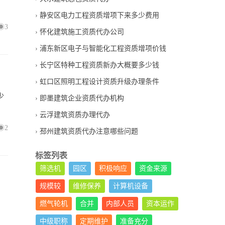
静安区电力工程资质增项下来多少费用
3
怀化建筑施工资质代办公司
浦东新区电子与智能化工程资质增项价钱
长宁区特种工程资质新办大概要多少钱
虹口区照明工程设计资质升级办理条件
少
即墨建筑企业资质代办机构
云浮建筑资质办理代办
2
邳州建筑资质代办注意哪些问题
标签列表
筛选机
园区
积极响应
资金来源
规模较
维修保养
计算机设备
，
燃气轮机
合并
内部人员
资本运作
中级职称
定期维护
准备充分