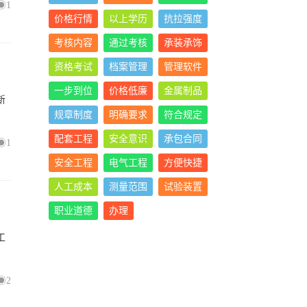
1
价格行情
以上学历
抗拉强度
考核内容
通过考核
承装承饰
资格考试
档案管理
管理软件
一步到位
价格低廉
金属制品
新
规章制度
明确要求
符合规定
配套工程
安全意识
承包合同
1
安全工程
电气工程
方便快捷
人工成本
测量范围
试验装置
职业道德
办理
工
2