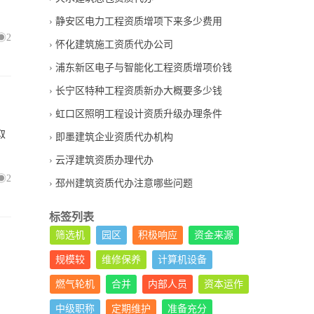
静安区电力工程资质增项下来多少费用
2
怀化建筑施工资质代办公司
浦东新区电子与智能化工程资质增项价钱
长宁区特种工程资质新办大概要多少钱
虹口区照明工程设计资质升级办理条件
取
即墨建筑企业资质代办机构
云浮建筑资质办理代办
2
邳州建筑资质代办注意哪些问题
标签列表
筛选机
园区
积极响应
资金来源
规模较
维修保养
计算机设备
燃气轮机
合并
内部人员
资本运作
中级职称
定期维护
准备充分