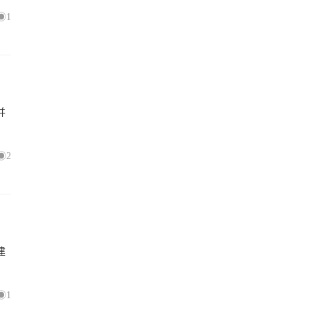
1
并
2
建
1