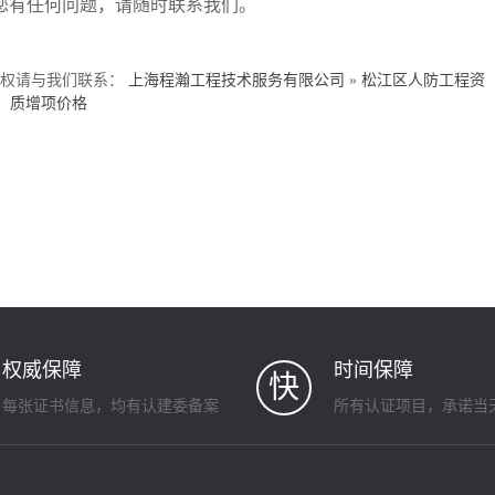
您有任何问题，请随时联系我们。
侵权请与我们联系：
上海程瀚工程技术服务有限公司
»
松江区人防工程资
质增项价格
权威保障
时间保障
快
每张证书信息，均有认建委备案
所有认证项目，承诺当