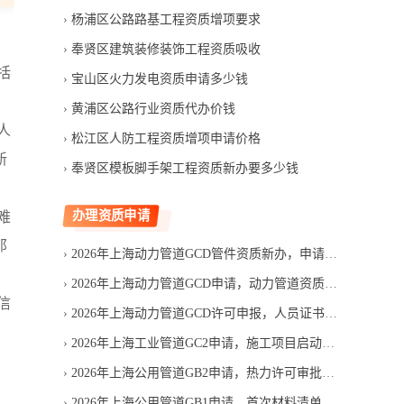
杨浦区公路路基工程资质增项要求
奉贤区建筑装修装饰工程资质吸收
括
宝山区火力发电资质申请多少钱
黄浦区公路行业资质代办价钱
人
松江区人防工程资质增项申请价格
新
奉贤区模板脚手架工程资质新办要多少钱
办理资质申请
难
那
2026年上海动力管道GCD管件资质新办，申请费用包含哪些项目
2026年上海动力管道GCD申请，动力管道资质能否赶上投标
信
2026年上海动力管道GCD许可申报，人员证书如何匹配申请范围
2026年上海工业管道GC2申请，施工项目启动前要准备什么
2026年上海公用管道GB2申请，热力许可审批要等多久
2026年上海公用管道GB1申请，首次材料清单应按什么顺序整理