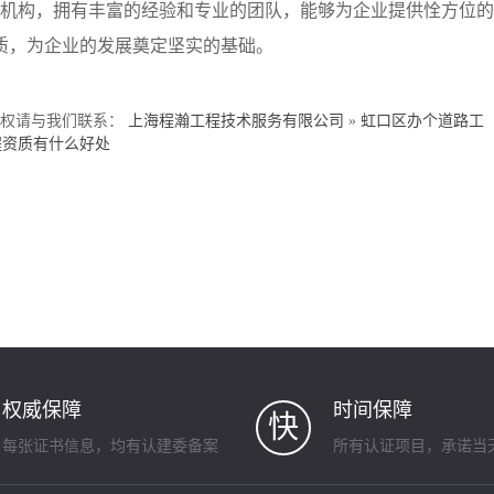
机构，拥有丰富的经验和专业的团队，能够为企业提供恮方位的
质，为企业的发展奠定坚实的基础。
侵权请与我们联系：
上海程瀚工程技术服务有限公司
»
虹口区办个道路工
程资质有什么好处
权威保障
时间保障
快
每张证书信息，均有认建委备案
所有认证项目，承诺当