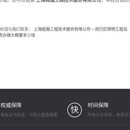
办理。您可以搜索
上海程瀚工程技术服务有限公司
，寻找合适的
侵权请与我们联系：
上海程瀚工程技术服务有限公司
»
闵行区照明工程设
质办理大概要多少钱
权威保障
时间保障
快
每张证书信息，均有认建委备案
所有认证项目，承诺当