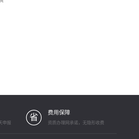
资
费用保障
省
天申报
资质办理网承诺，无隐形收费