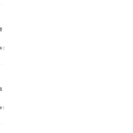
要
2
准
1