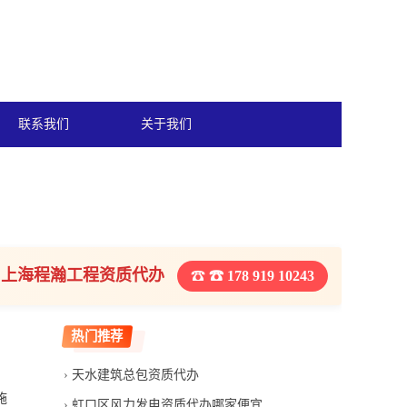
联系我们
关于我们
上海程瀚工程资质代办
☎ 178 919 10243
热门推荐
天水建筑总包资质代办
施
虹口区风力发电资质代办哪家便宜