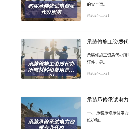
的安全运...
购买承装修试电资质
代办服务
2024-11-21
承装修施工资质代
承装修施工资质代办所
证件，是...
承装修施工资质代办
所需材料和费用是多
2024-11-21
少
承装承修承试电力
一、 承装承修承试电
维护和...
承装承修承试电力资
质专业代办