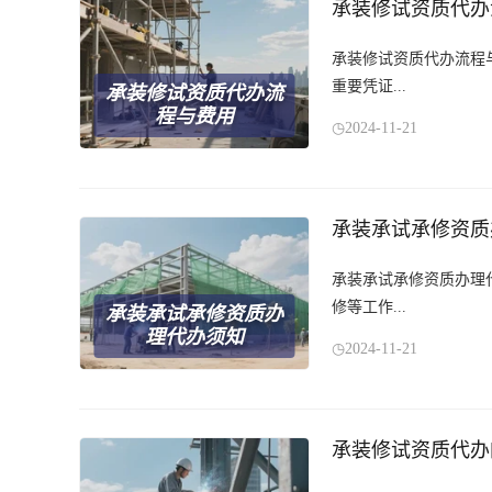
承装修试资质代办
承装修试资质代办流程
重要凭证...
承装修试资质代办流
程与费用
2024-11-21
承装承试承修资质
承装承试承修资质办理
修等工作...
承装承试承修资质办
理代办须知
2024-11-21
承装修试资质代办