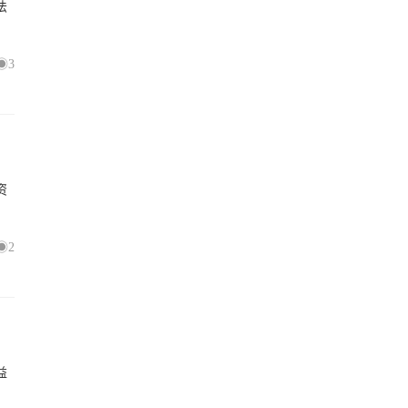
法
3
资
2
益