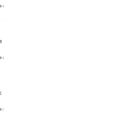
4
进
4
工
2