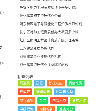
静安区电力工程资质增项下来多少费用
2
怀化建筑施工资质代办公司
浦东新区电子与智能化工程资质增项价钱
长宁区特种工程资质新办大概要多少钱
虹口区照明工程设计资质升级办理条件
要
云浮建筑资质办理代办
即墨建筑企业资质代办机构
6
邳州建筑资质代办注意哪些问题
标签列表
筛选机
园区
积极响应
资金来源
规模较
维修保养
计算机设备
行
燃气轮机
合并
内部人员
资本运作
中级职称
定期维护
准备充分