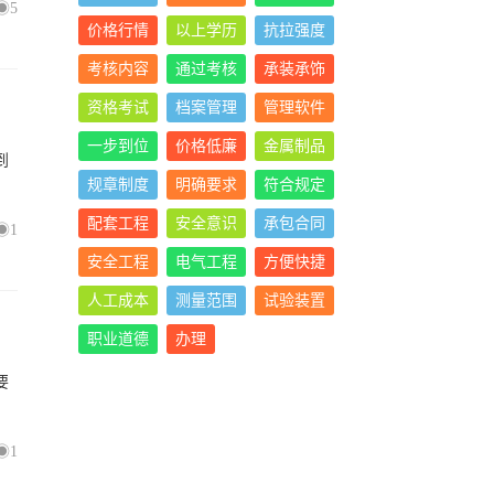
5
价格行情
以上学历
抗拉强度
考核内容
通过考核
承装承饰
资格考试
档案管理
管理软件
一步到位
价格低廉
金属制品
到
规章制度
明确要求
符合规定
配套工程
安全意识
承包合同
1
安全工程
电气工程
方便快捷
人工成本
测量范围
试验装置
职业道德
办理
要
1