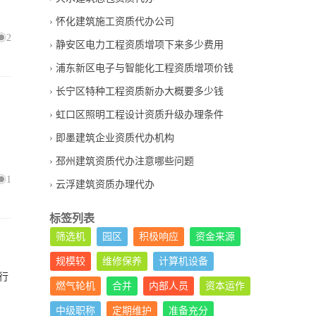
怀化建筑施工资质代办公司
2
静安区电力工程资质增项下来多少费用
浦东新区电子与智能化工程资质增项价钱
长宁区特种工程资质新办大概要多少钱
虹口区照明工程设计资质升级办理条件
即墨建筑企业资质代办机构
邳州建筑资质代办注意哪些问题
1
云浮建筑资质办理代办
标签列表
筛选机
园区
积极响应
资金来源
规模较
维修保养
计算机设备
行
燃气轮机
合并
内部人员
资本运作
中级职称
定期维护
准备充分