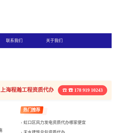
联系我们
关于我们
上海程瀚工程资质代办
☎ 178 919 10243
热门推荐
虹口区风力发电资质代办哪家便宜
施
天水建筑总包资质代办