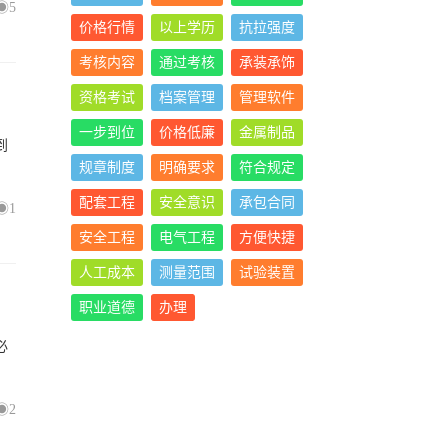
5
价格行情
以上学历
抗拉强度
考核内容
通过考核
承装承饰
资格考试
档案管理
管理软件
一步到位
价格低廉
金属制品
到
规章制度
明确要求
符合规定
配套工程
安全意识
承包合同
1
安全工程
电气工程
方便快捷
人工成本
测量范围
试验装置
职业道德
办理
必
2