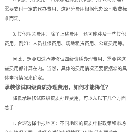
需要支付一定的代办费用，这部分费用根据代办公司收费标
准而定。
3. 其他相关费用：除了上述费用，还可能涉及一些其他
费用，例如：人员社保费用、场地租赁费用、公证费用等。
因此，想要知道承装修试四级资质办理费用，需要将这
些费用都计算在内。当然，具体的费用情况还要根据您的具
体申报情况来确定。
承装修试四级资质办理费用，如何才能降低？
降低承装修试四级资质办理费用，可以从以下几个方面
着手：
1. 合理选择申报地区：不同地区的资质申报政策和市场