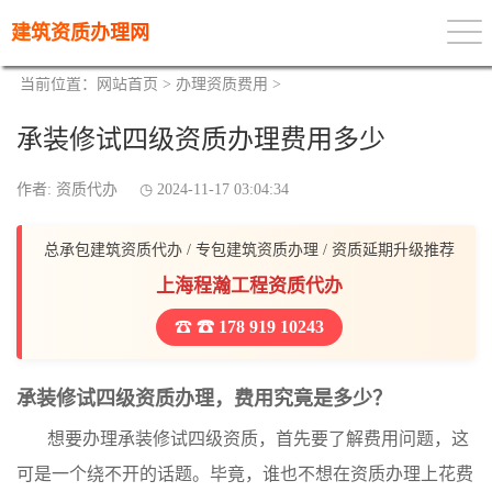
建筑资质办理网
当前位置：
网站首页
>
办理资质费用
>
承装修试四级资质办理费用多少
作者: 资质代办
2024-11-17 03:04:34
总承包建筑资质代办 / 专包建筑资质办理 / 资质延期升级推荐
上海程瀚工程资质代办
☎ 178 919 10243
承装修试四级资质办理，费用究竟是多少？
想要办理承装修试四级资质，首先要了解费用问题，这
可是一个绕不开的话题。毕竟，谁也不想在资质办理上花费