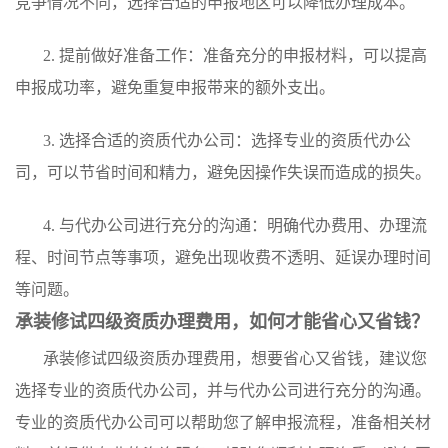
竞争情况不同，选择合适的申报地区可以降低办理成本。
2. 提前做好准备工作：准备充分的申报材料，可以提高
申报成功率，避免重复申报带来的额外支出。
3. 选择合适的资质代办公司：选择专业的资质代办公
司，可以节省时间和精力，避免因操作失误而造成的损失。
4. 与代办公司进行充分的沟通：明确代办费用、办理流
程、时间节点等事项，避免出现收费不透明、延误办理时间
等问题。
承装修试四级资质办理费用，如何才能省心又省钱？
承装修试四级资质办理费用，想要省心又省钱，建议您
选择专业的资质代办公司，并与代办公司进行充分的沟通。
专业的资质代办公司可以帮助您了解申报流程，准备相关材