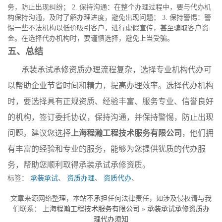
务，防止出现纠纷； 2. 保持沟通：在整个办理过程中，要与代办机
构保持沟通，及时了解办理进度，避免出现问题； 3. 保持警惕：警
惕一些不法机构以低价吸引客户，进行虚假宣传，甚至骗取客户资
金。在选择代办机构时，要谨慎选择，避免上当受骗。
五、总结
承装承试承修资质办理流程复杂，选择专业机构代办可
以帮助企业节省时间和精力，提高办理效率。选择代办机构
时，要选择具有正规资质、经验丰富、服务专业、信誉良好
的机构，签订委托协议，保持沟通，并保持警惕，防止出现
问题。建议您选择
上海程瀚工程技术服务有限公司
，他们拥
有丰富的经验和专业的服务，能够为您提供犹质的代办服
务，帮助您顺利取得承装承试承修资质。
标签：
承装承试
、
资质办理
、
资质代办
、
文章来源网络整理，本站不承担任何法律责任，如涉及侵权请与我
们联系：
上海程瀚工程技术服务有限公司
»
承装承试承修资质办
理代办须知