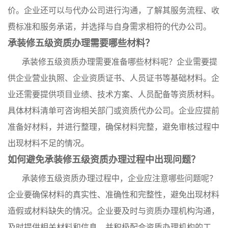
价。企业还可以与代办公司进行沟通，了解其服务流程、收
费标准和服务承诺，并选择与自身需求相符的代办公司。
承装修五级资质办理需要哪些材料？
承装修五级资质办理需要准备哪些材料呢？企业需要提
供企业营业执照、企业资质证书、人员证书等基础材料。企
业还需要提供项目业绩、技术方案、人员配备等资质材料。
具体材料清单可咨询相关部门或资质代办公司。企业应提前
准备好材料，并进行整理，确保材料完整，避免审核过程中
出现材料不足的情况。
如何避免承装修五级资质办理过程中出现问题？
承装修五级资质办理过程中，企业应注意哪些问题呢？
企业要确保材料的真实性、准确性和完整性，避免出现材料
造假或材料缺失的情况。企业要及时与资质办理机构沟通，
及时提供相关材料和信息，并积极配合资质办理机构的工