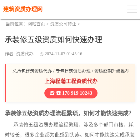
建筑资质办理网
当前位置：
网站首页
>
资质公司转让
>
承装修五级资质如何快速办理
作者: 资质代办
2024-11-07 01:45:16
总承包建筑资质代办 / 专包建筑资质办理 / 资质延期升级推荐
上海程瀚工程资质代办
☎ 178 919 10243
承装修五级资质办理流程繁琐，如何才能快速完成？
承装修五级资质办理流程繁琐，涉及多个部门审核，耗
时较长，很多企业都为此感到头疼。如何才能快速完成承装