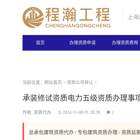
上海
首页
办理资质申请
办理资质费用
当前位置：
网站首页
>
资质公司转让
>
承装修试资质电力五级资质办理事
作者: 资质代办
2024-11-08 01:20:38
2
总承包建筑资质代办 / 专包建筑资质办理 / 资质延