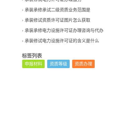
承装承修承试二级资质业务范围是
承装修试资质许可证图片怎么获取
承装承修电力设施许可证办理咨询与代办
承装修试电力设施许可证的含义是什么
标签列表
申报材料
资质等级
资质办理