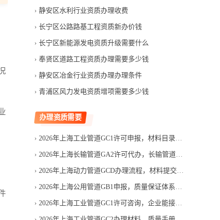
静安区水利行业资质办理收费
长宁区公路路基工程资质新办价钱
长宁区新能源发电资质升级需要什么
奉贤区道路工程资质办理需要多少钱
况
静安区冶金行业资质办理办理条件
青浦区风力发电资质增项需要多少钱
业
办理资质需要
。
2026年上海工业管道GC1许可申报，材料目录应如何逐项核对
2026年上海长输管道GA2许可代办，长输管道服务机构哪家靠谱
2026年上海动力管道GCD办理流程，材料提交后如何推进
2026年上海公用管道GB1申报，质量保证体系如何搭建
件
2026年上海工业管道GC1许可咨询，企业能接哪些工艺管道工程
2026年上海工业管道GC2办理材料，质量手册怎么准备