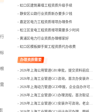
虹口区建筑幕墙工程资质升级手续
静安区公路行业资质新办要多少钱
嘉定区电力工程资质增项办理条件
松江区变电工程资质增项需要多少时间
可行
黄浦区电力行业资质办理哪家好
虹口区模板脚手架工程资质代办收费
关标
办理资质需要
间根
2026年上海公用管道GB1审批，提交资料前应完成哪些自查
2026年上海工业管道GC1咨询，首次办安装许可应找哪家机构
，需
2026年上海动力管道GCD申报，企业自办许可容易遗漏哪些环节
2026年上海工业管道GC1办理流程，首次取证现场评审查什么
2026年上海工业管道GC1安装许可咨询，老企业新办要补哪些资料
影
2026年上海工业管道GC1设计许可办理，图纸人员条件怎么核查